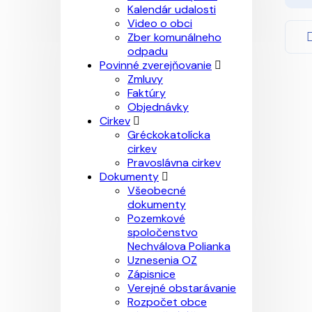
Kalendár udalosti
Video o obci
Zber komunálneho
odpadu
Povinné zverejňovanie
Zmluvy
Faktúry
Objednávky
Cirkev
Gréckokatolícka
cirkev
Pravoslávna cirkev
Dokumenty
Všeobecné
dokumenty
Pozemkové
spoločenstvo
Nechválova Polianka
Uznesenia OZ
Zápisnice
Verejné obstarávanie
Rozpočet obce