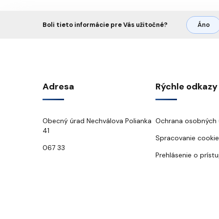
Boli tieto informácie pre Vás užitočné?
Áno
Adresa
Rýchle odkazy
Obecný úrad Nechválova Polianka
Ochrana osobných 
41
Spracovanie cookie
067 33
Prehlásenie o príst