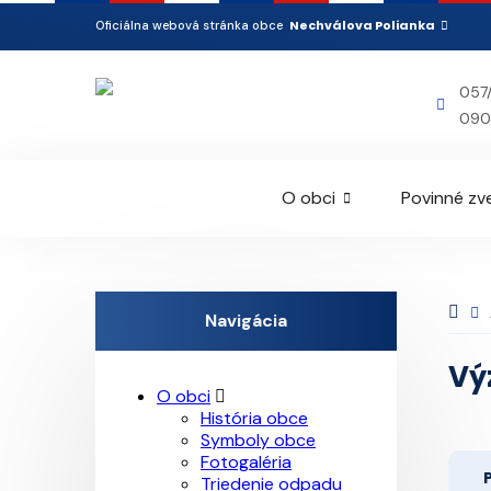
Nechválova Polianka
Oficiálna webová stránka obce
057
090
O obci
Povinné zv
Navigácia
Vý
O obci
História obce
Symboly obce
Fotogaléria
Triedenie odpadu