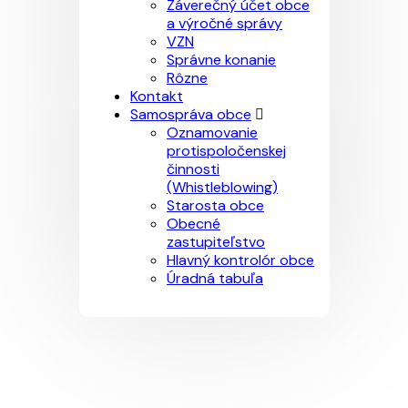
Záverečný účet obce
a výročné správy
VZN
Správne konanie
Rôzne
Kontakt
Samospráva obce
Oznamovanie
protispoločenskej
činnosti
(Whistleblowing)
Starosta obce
Obecné
zastupiteľstvo
Hlavný kontrolór obce
Úradná tabuľa